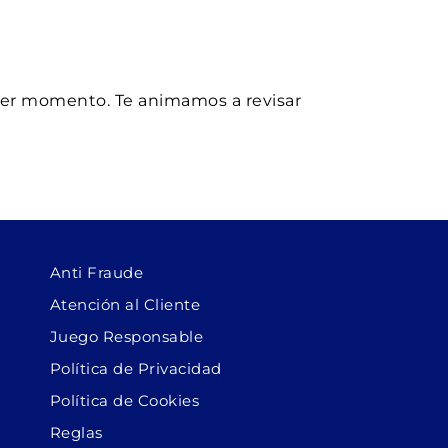
uier momento. Te animamos a revisar
Anti Fraude
Atención al Cliente
Juego Responsable
Política de Privacidad
Política de Cookies
Reglas