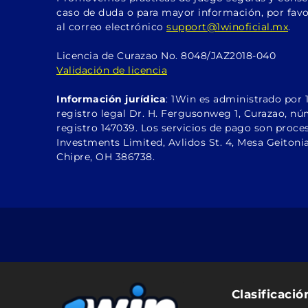
caso de duda o para mayor información, por fav
al correo electrónico
support@1winoficial.mx
.
Licencia de Curazao No. 8048/JAZ2018-040
Validación de licencia
Información jurídica
: 1Win es administrado por 
registro legal Dr. H. Fergusonweg 1, Curazao, n
registro 147039. Los servicios de pago son proces
Investments Limited, Avlidos St. 4, Mesa Geitonia
Chipre, OH 386738.
Clasificació