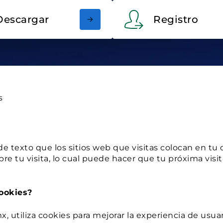
Descargar
Registro
s
 texto que los sitios web que visitas colocan en tu 
 tu visita, lo cual puede hacer que tu próxima visita 
cookies?
x, utiliza cookies para mejorar la experiencia de usua