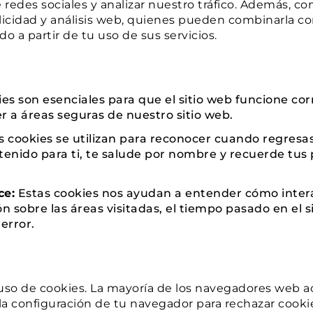
 redes sociales y analizar nuestro tráfico. Además, 
blicidad y análisis web, quienes pueden combinarla co
 a partir de tu uso de sus servicios.
es son esenciales para que el sitio web funcione co
 a áreas seguras de nuestro sitio web.
 cookies se utilizan para reconocer cuando regresa
enido para ti, te salude por nombre y recuerde tus 
ce:
Estas cookies nos ayudan a entender cómo interact
sobre las áreas visitadas, el tiempo pasado en el s
error.
l uso de cookies. La mayoría de los navegadores web
 configuración de tu navegador para rechazar cookies