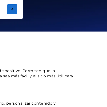
dispositivo. Permiten que la
sea más fácil y el sitio más útil para
rio, personalizar contenido y