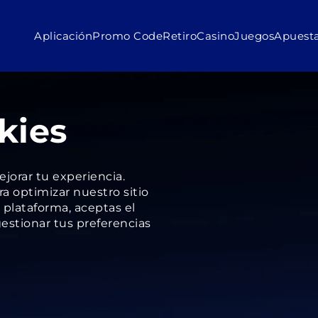
Aplicación
Promo Code
Retiro
Casino
Juegos
Apuest
kies
jorar tu experiencia.
a optimizar nuestro sitio
 plataforma, aceptas el
stionar tus preferencias