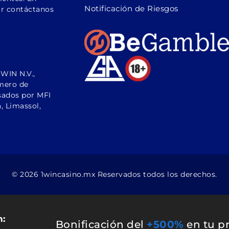
Notificación de Riesgos
or contáctanos
1WIN N.V.,
úmero de
ados ​​por MFI
, Limassol,
© 2026 1wincasino.mx Reservados todos los derechos.
n:
Bonificación del
+500%
en tu p