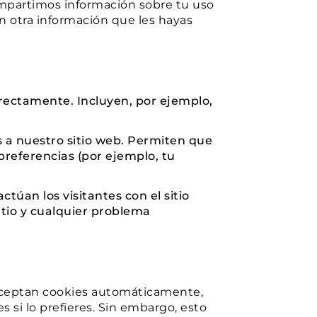
compartimos información sobre tu uso
n otra información que les hayas
rrectamente. Incluyen, por ejemplo,
s a nuestro sitio web. Permiten que
preferencias (por ejemplo, tu
úan los visitantes con el sitio
itio y cualquier problema
 aceptan cookies automáticamente,
 si lo prefieres. Sin embargo, esto